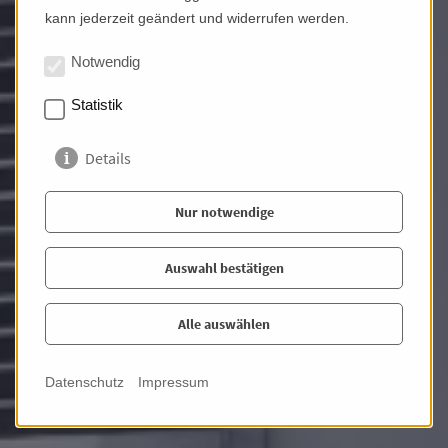
kann jederzeit geändert und widerrufen werden.
Notwendig
Komponistenviertel - Altbau
Statistik
in Bestlage!
Details
Lage: Komponistenviertel
Größe: 829,00 m²
Wohnfläche: 295,00 m²
Zimmer: 9,00
Preis: 2.500.000,00 €
PKW Stellplatz: 2,00
Nur notwendige
Fotos
Auswahl bestätigen
Alle auswählen
Datenschutz
Impressum