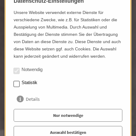
Datenschutz-Einstellungen
Unsere Website verwendet externe Dienste für
verschiedene Zwecke, wie z.B. für Statistiken oder die
Ausspielung von Multimedia. Durch Auswahl und
Bestätigung der Dienste stimmen Sie der Übertragung
von Daten an diese Dienste zu. Diese Dienste und auch
diese Website setzen ggf. auch Cookies. Die Auswahl
kann jederzeit geändert und widerrufen werden.
Notwendig
Modernste Architektur in
Statistik
Bestlage - 3-Zimmer
Erstbezug!
Details
Lage: City-Ost
Wohnfläche: 79,00 m²
Zimmer: 3,00
Nur notwendige
Miete: 1.350,00 €
PKW Stellplatz: 1,00
Fotos
Auswahl bestätigen