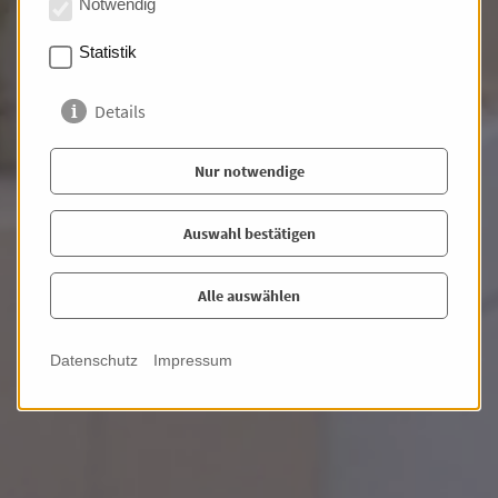
Notwendig
Erdgeschosswohnung direkt
Statistik
am Kurpark!
Details
Lage: Innenstadt
Wohnfläche: 74,00 m²
Zimmer: 2,00
Miete: 1.150,00 €
PKW Stellplatz: 1,00
Nur notwendige
Fotos
Auswahl bestätigen
Alle auswählen
Datenschutz
Impressum