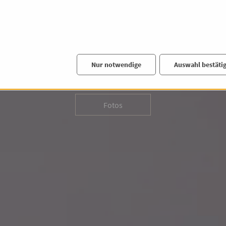
geschosswohnu
Nerotal
Nur notwendige
Auswahl bestäti
Wohnfläche: 94,00 m²
Zimmer: 3,00
Miete: 1.180,00 €
P
Fotos