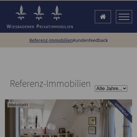
Referenz-Immobilien
Kundenfeedback
Referenz-Immobilien
vermietet
Mietobjekt