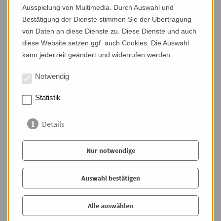
Ausspielung von Multimedia. Durch Auswahl und
Bestätigung der Dienste stimmen Sie der Übertragung
von Daten an diese Dienste zu. Diese Dienste und auch
diese Website setzen ggf. auch Cookies. Die Auswahl
kann jederzeit geändert und widerrufen werden.
Penthouse mit Traumblick
Notwendig
Wohnfläche
121,00 m²
Statistik
Zimmer
2
Miete
1.900,00 €
Details
Nur notwendige
vermietet
Mietobjekt
Auswahl bestätigen
Alle auswählen