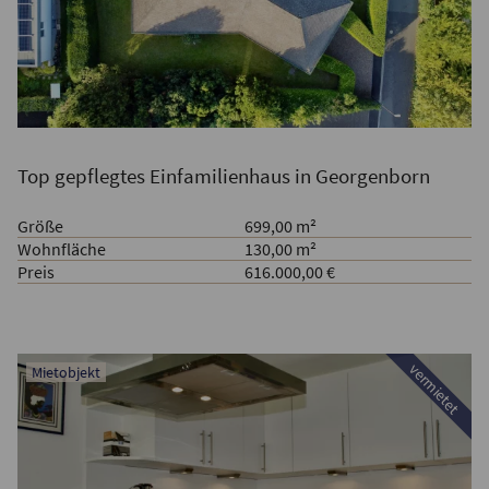
Top gepflegtes Einfamilienhaus in Georgenborn
Größe
699,00 m²
Wohnfläche
130,00 m²
Preis
616.000,00 €
vermietet
Mietobjekt