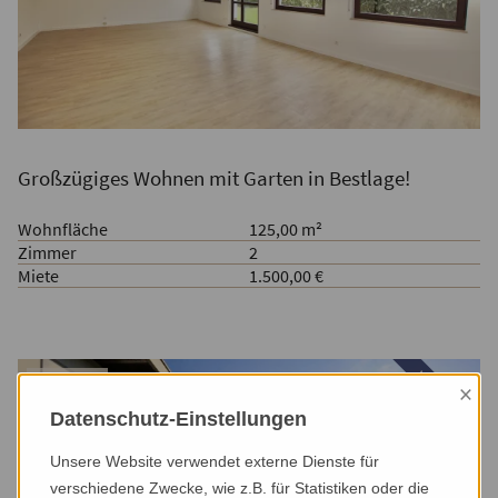
Großzügiges Wohnen mit Garten in Bestlage!
Wohnfläche
125,00 m²
Zimmer
2
Miete
1.500,00 €
vermietet
Mietobjekt
×
Datenschutz-Einstellungen
Unsere Website verwendet externe Dienste für
verschiedene Zwecke, wie z.B. für Statistiken oder die