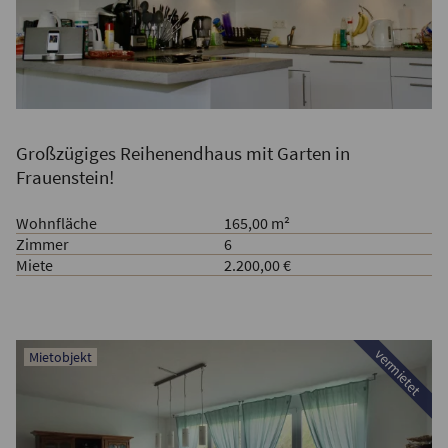
Großzügiges Reihenendhaus mit Garten in
Frauenstein!
Wohnfläche
165,00 m²
Zimmer
6
Miete
2.200,00 €
vermietet
Mietobjekt