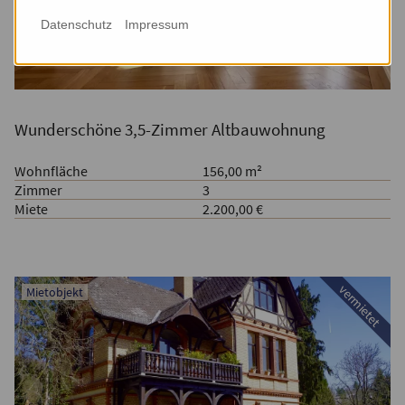
Datenschutz
Impressum
Wunderschöne 3,5-Zimmer Altbauwohnung
Wohnfläche
156,00 m²
Zimmer
3
Miete
2.200,00 €
vermietet
Mietobjekt